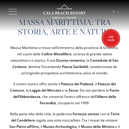
IT
EN
MASSA MARITTIMA: TRA
STORIA, ARTE E NATURA
Massa Marittima si trova nell’entroterra della provincia di Grosseto,
nel cuore delle
Colline Metallifere
, un’area di grande valore
naturalistico e storico. Il suo
Duomo romanico
, la
Cattedrale di San
Cerbone
, domina l’incantevole
Piazza Garibaldi
, caratterizzata da
un’originale prospettiva architettonica unica al mondo.
Il centro storico offre anche il
Palazzo del Podestà
, il
Palazzo del
Comune
, la
Loggia del Mercato
e la
Zecca
. Da non perdere la
Fonte
dell’Abbondanza
, che conserva l’antico affresco dell’
Albero della
Fecondità
, riscoperto nel 1999.
Nella parte alta della città, la poderosa
Fortezza senese
con la
Torre
del Candeliere
regala una vista mozzafiato. Tra i musei da visitare:
San Pietro all’Orto
, il
Museo Archeologico
, il
Museo della Miniera
e il