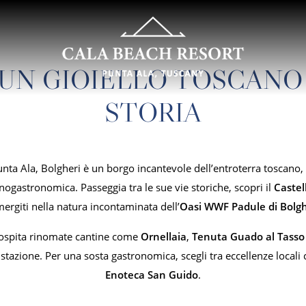
 UN GIOIELLO TOSCANO 
STORIA
nta Ala, Bolgheri è un borgo incantevole dell’entroterra toscano, 
nogastronomica. Passeggia tra le sue vie storiche, scopri il
Castel
ergiti nella natura incontaminata dell’
Oasi WWF Padule di Bolgh
i ospita rinomate cantine come
Ornellaia
,
Tenuta Guado al Tasso
stazione. Per una sosta gastronomica, scegli tra eccellenze local
Enoteca San Guido
.